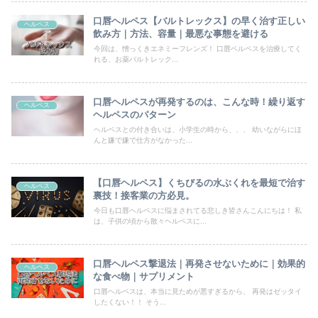
口唇ヘルペス【バルトレックス】の早く治す正しい
ヘルペス
飲み方｜方法、容量｜最悪な事態を避ける
今回は、憎っくきエネミーフレンズ！ 口唇ペルペスを治療してく
れる、お薬バルトレック...
口唇ヘルペスが再発するのは、こんな時！繰り返す
ヘルペス
ヘルペスのパターン
ヘルペスとの付き合いは、小学生の時から、、、 幼いながらにほ
んと嫌で嫌で仕方がなかった...
【口唇ヘルペス】くちびるの水ぶくれを最短で治す
ヘルペス
裏技！接客業の方必見。
今日も口唇ヘルペスに悩まされてる悲しき皆さんこんにちは！ 私
は、子供の頃から散々ヘルペスに...
口唇ヘルペス撃退法｜再発させないために｜効果的
ヘルペス
な食べ物｜サプリメント
口唇ヘルペスは、本当に見ためが悪すぎるから、 再発はゼッタイ
したくない！！ そう...