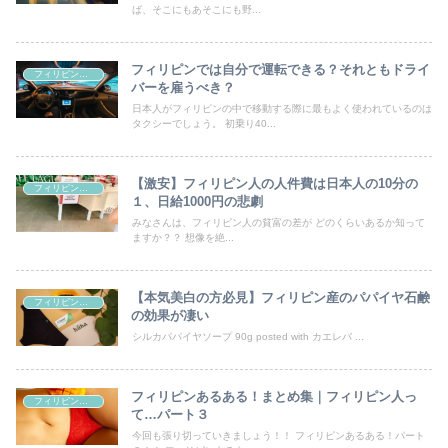
ば、そこにもあそこにも野...
フィリピンでは自分で運転できる？それともドライ
フィリピン情報
バーを雇うべき？
日本人がフィリピンの中で移動する際に最もよく使われているのは
タクシーでしょう。 初乗り40...
【激安】フィリピン人の人件費は日本人の10分の
フィリピン情報
１、日給1000円の悲劇
みなさんは、フィリピン人の貧富の差が どのくらいあるか知って
ますか？？ 想像を絶...
【本気美白の方必見】フィリピン産のパパイヤ石鹸
フィリピン情報
の効果が凄い
シルカパパイヤソープ 90g posted with カエレバ ...
フィリピンあるある！まとめ集｜フィリピン人っ
フィリピン情報
て…パート３
今回も張り切っていきましょう！！ フィリピンあるある！パート