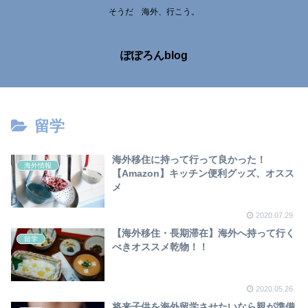
そうだ 海外、行こう。
ぽぽろんblog
留学
海外移住に持って行って良かった！
海外情報
【Amazon】キッチン便利グッズ、オスス
メ
2020.07.29
【海外移住・長期滞在】海外へ持って行く
留学
べきオススメ乾物！！
2020.05.26
将来子供を海外留学させたいなら親が準備