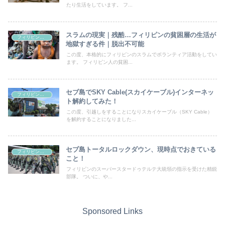
たり生活をしています。 フ...
スラムの現実｜残酷…フィリピンの貧困層の生活が
フィリピン情報
地獄すぎる件｜脱出不可能
この度、本格的にフィリピンのスラムでボランティア活動をしてい
ます。 フィリピン人の貧困...
セブ島でSKY Cable(スカイケーブル)インターネッ
フィリピン情報
ト解約してみた！
この度、引越しをすることになりスカイケーブル（SKY Cable）
を解約することになりました...
セブ島トータルロックダウン、現時点でおきている
フィリピン情報
こと！
フィリピンのスーパースタードゥテルテ大統領の指示を受けた精鋭
部隊。 ついに、や...
Sponsored Links