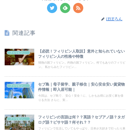
ぽぽろん
関連記事
【必読！フィリピン人取説】意外と知られていない
フィリピン情報
フィリピン人の性格や特徴
情熱の国フィリピン。灼熱の国フィリピン。何でもありのフィリピ
ン。 私からみたフィリピン...
セブ島｜母子留学、親子移住｜安心安全安い賃貸物
フィリピン情報
件情報｜即入居可能｜
今回は、セブ島で、 安心！安全！に、しかもお得にお安く家を借
りる方法 さらに、実...
フィリピンの言語は何？？英語？セブアノ語？タガ
フィリピン情報
ログ語？ビサヤ語？何それ？？
フィリピンで生活していてもやっぱり、日本が大好きで行ったり来