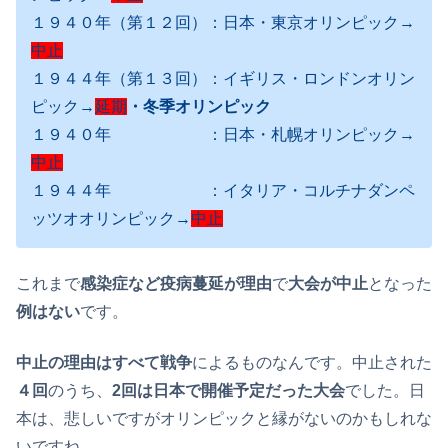
１９４０年（第１２回）：日本・東京オリンピック→
中止
１９４４年（第１３回）：イギリス・ロンドンオリン
ピック→
延期
・冬季オリンピック
１９４０年 ：日本・札幌オリンピック→
中止
１９４４年 ：イタリア・コルチナダンペ
ッツオオリンピック→
中止
これまで
感染症など疫病蔓延が理由
で
大会が中止
となった
例はない
です。
中止の理由はすべて戦争
によるものなんです。中止された
４回
のうち、
2回は日本で開催予定だった大会
でした。日
本は、悲しいですがオリンピックと縁がないのかもしれな
いですね。