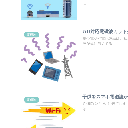
...
５G対応電磁波カット
電磁波
携帯電話や電化製品は、私
波が体に与えてる...
子供をスマホ電磁波
電磁波
５G時代がついに来てしま
は、...