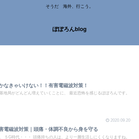
そうだ 海外、行こう。
ぽぽろんblog
かなきゃいけない！！有害電磁波対策！
の基地局がどんどん増えていくことに、 最近恐怖を感じるぽぽろんです。
2020.09.20
害電磁波対策｜頭痛・体調不良から身を守る
。 ５G時代・・・ 頭痛持ちの人は、より一層生活しにくくなりますね。