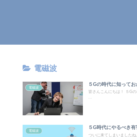
電磁波
５Gの時代に知ってお
電磁波
皆さんこんにちは！ ５G
...
５G時代にやるべき有
電磁波
ついに来てしまいましたね