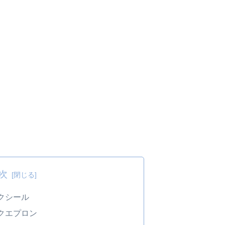
次
クシール
クエプロン